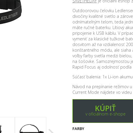
SAVETHEDAY
je oficiální eshop
Outdoorovou čelovku Ledlenser 
divočiny kvalitné svetlo a záro
odnímateľným telom, teda jed
máte ručné baterku. Lítiový a
pripojenie k USB káblu. V príp
vymeniť za klasické tužkové bat
dosvitom až na vzdialenosť 200
konštantného módu, ale siaha a
voľby farby svetla medzi bielou
na šošovke. Samozrejmosťou je
Rapid Focus aj odolnosť podľa 
Súčasť balenia: 1x Li-ion akumu
Návod na prepínanie režimov u
Current Mode nájdete vo videu n
KÚPIŤ
v oficiálnom e-shope
FARBY