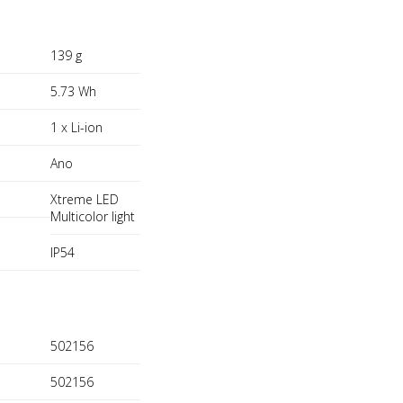
139 g
5.73 Wh
1 x Li-ion
Ano
Xtreme LED
Multicolor light
IP54
502156
502156