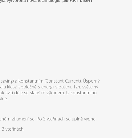
byla vytvořena nová technologie „
SMART LIGHT
 saving) a konstantním (Constant Current). Úsporný
 klesá společně s energii v baterii. Tzn. světelný
ak svítí déle se slabším výkonem. U konstantního
lně.
ném ztlumení se. Po 3 vteřinách se úplně vypne.
3 vteřinách.