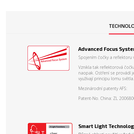
TECHNOLO
Advanced Focus Syst
Spojením čočky a reflektoru 
Vznikla tak reflektorová čo
naopak. Ostření se provádí j
využívají principu lomu světla.
Mezinárodní patenty AFS:
Patent-No. China: ZL 20068
Smart Light Technolo