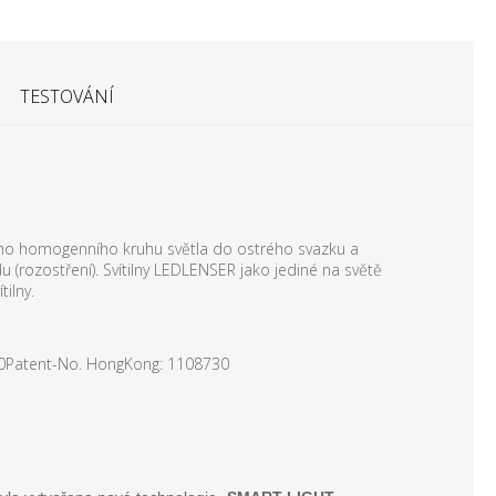
TESTOVÁNÍ
kého homogenního kruhu světla do ostrého svazku a
(rozostření). Svítilny LEDLENSER jako jediné na světě
tilny.
60Patent-No. HongKong: 1108730