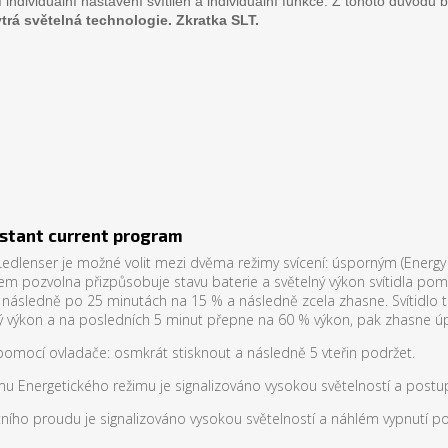
í individuální nastavení svítilen a individuální funkce. Z tohoto důvodu 
á světelná technologie. Zkratka SLT.
stant current program
Ledlenser je možné volit mezi dvěma režimy svícení: úsporným (Energy
 pozvolna přizpůsobuje stavu baterie a světelný výkon svítidla pomalu
následně po 25 minutách na 15 % a následně zcela zhasne. Svítidlo t
lný výkon a na posledních 5 minut přepne na 60 % výkon, pak zhasne úp
pomocí ovladače: osmkrát stisknout a následně 5 vteřin podržet.
u Energetického režimu je signalizováno vysokou světelností a postup
ího proudu je signalizováno vysokou světelností a náhlém vypnutí po 