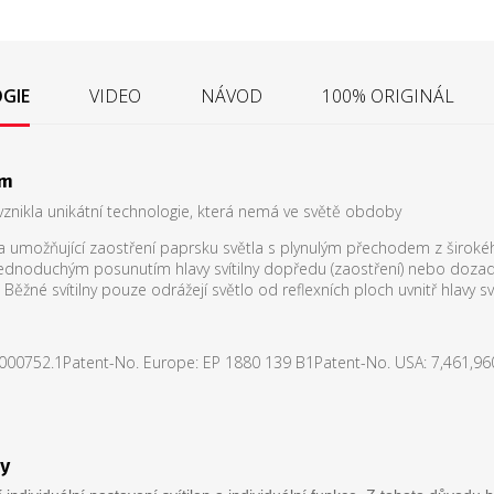
GIE
VIDEO
NÁVOD
100% ORIGINÁL
em
vznikla unikátní technologie, která nemá ve světě obdoby
čka umožňující zaostření paprsku světla s plynulým přechodem z širo
ednoduchým posunutím hlavy svítilny dopředu (zaostření) nebo dozadu 
 Běžné svítilny pouze odrážejí světlo od reflexních ploch uvnitř hlavy sví
0000752.1Patent-No. Europe: EP 1880 139 B1Patent-No. USA: 7,461,9
gy