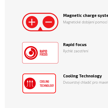
Magnetic charge syst
Magnetické dobíjení pomocí
Rapid focus
Rychlé zaostření
Cooling Technology
Dvouvrstvý chladič pro maxim