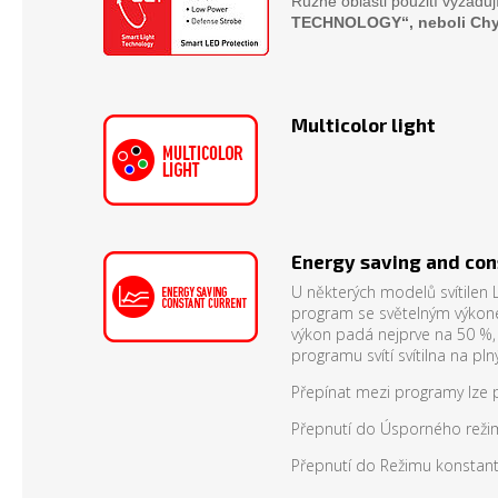
Různé oblasti použití vyžaduj
TECHNOLOGY“, neboli Chytr
Multicolor light
Energy saving and con
U některých modelů svítilen 
program se světelným výkonem
výkon padá nejprve na 50 %, 
programu svítí svítilna na p
Přepínat mezi programy lze 
Přepnutí do Úsporného režim
Přepnutí do Režimu konstantn