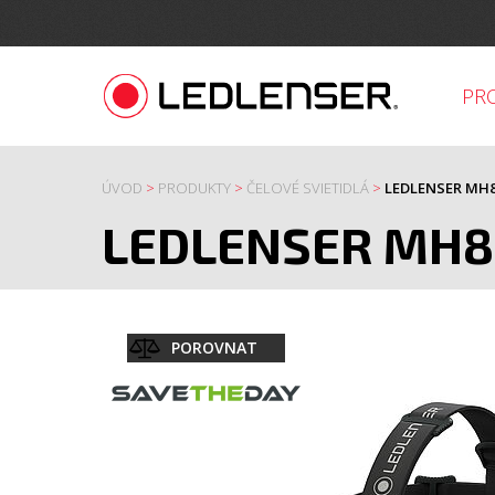
PR
ÚVOD
>
PRODUKTY
>
ČELOVÉ SVIETIDLÁ
>
LEDLENSER MH8
LEDLENSER MH8
POROVNAT