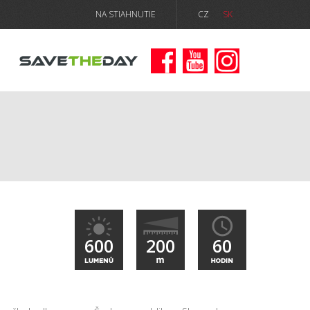
NA STIAHNUTIE
CZ
SK
600
200
60