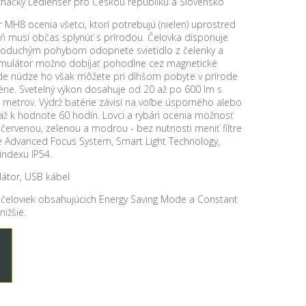
 značky Ledlenser pro Českou republiku a Slovensko
MH8 ocenia všetci, ktorí potrebujú (nielen) uprostred
veň musí občas splynúť s prírodou. Čelovka disponuje
noduchým pohybom odopnete svietidlo z čelenky a
kumulátor možno dobíjať pohodlne cez magnetické
ade núdze ho však môžete pri dlhšom pobyte v prírode
érie. Svetelný výkon dosahuje od 20 až po 600 lm s
 metrov. Výdrž batérie závisí na voľbe úsporného alebo
ž k hodnote 60 hodín. Lovci a rybári ocenia možnosť
, červenou, zelenou a modrou - bez nutnosti meniť filtre
 Advanced Focus System, Smart Light Technology,
indexu IP54.
látor, USB kábel
 čeloviek obsahujúcich Energy Saving Mode a Constant
ižšie.